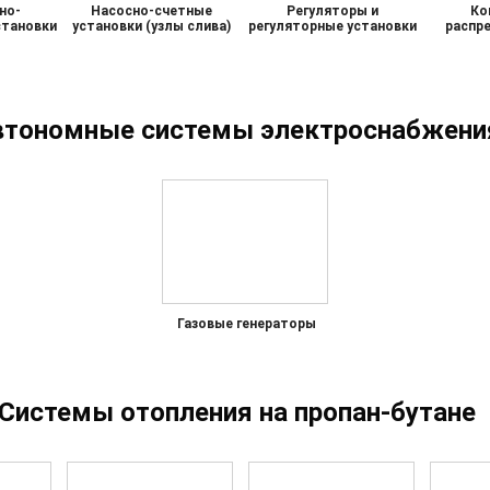
но-
Насосно-счетные
Регуляторы и
Ко
становки
установки (узлы слива)
регуляторные установки
распр
втономные системы электроснабжени
Газовые генераторы
Системы отопления на пропан-бутане