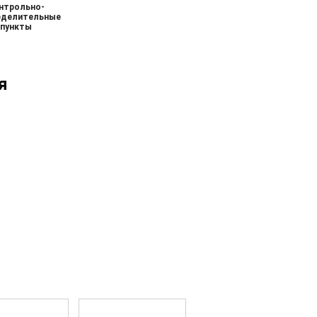
нтрольно-
еделительные
пункты
я