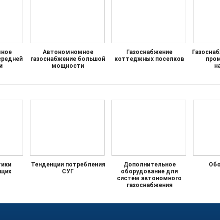
ное
Автономномное
Газоснабжение
Газосна
средней
газоснабжение большой
коттеджных поселков
про
и
мощности
н
тики
Тенденции потребления
Дополнительное
Обо
щих
СУГ
оборудование для
систем автономного
газоснабжения