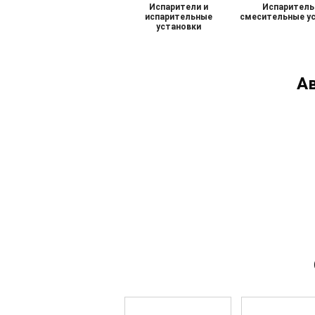
Испарители и
Испаритель
испарительные
смесительные у
установки
А