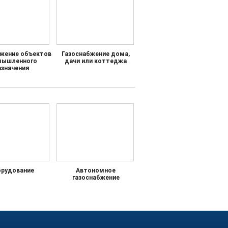
бжение объектов
Газоснабжение дома,
мышленного
дачи или коттеджа
азначения
рудование
Автономное
газоснабжение