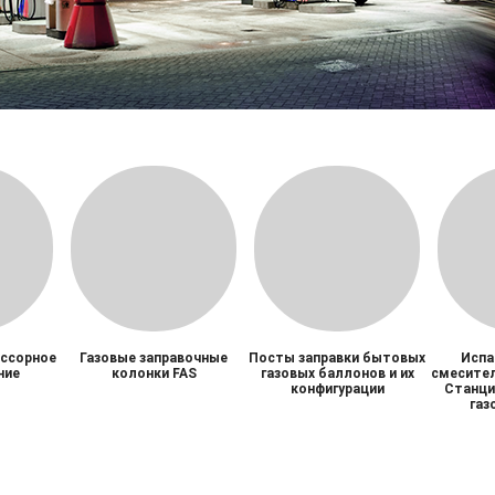
ссорное
Газовые заправочные
Посты заправки бытовых
Испа
ние
колонки FAS
газовых баллонов и их
смесител
конфигурации
Станци
газ