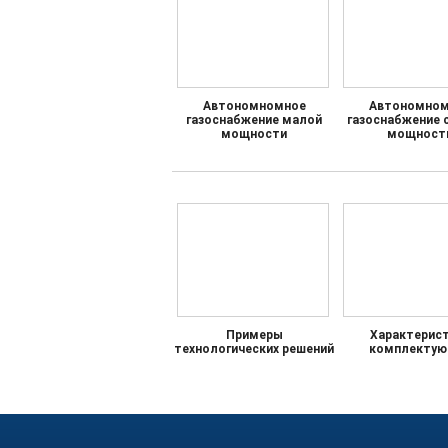
Автономномное
Автономном
газоснабжение малой
газоснабжение 
мощности
мощност
Примеры
Характерис
технологических решений
комплектую