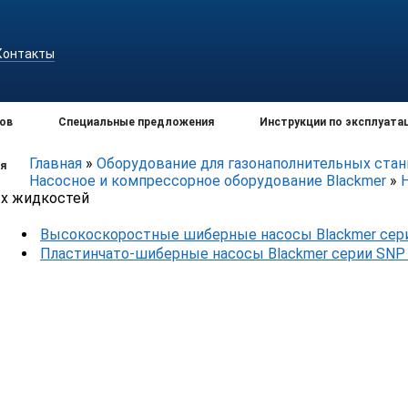
Контакты
ов
Специальные предложения
Инструкции по эксплуата
Главная
»
Оборудование для газонаполнительных ста
я
Насосное и компрессорное оборудование Blackmer
»
ых жидкостей
Высокоскоростные шиберные насосы Blackmer сер
Пластинчато-шиберные насосы Blackmer серии SNP 