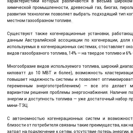
характеристики которых различаются в весьма широком 
химической промышленности, древесный газ, биогаз, пироли
развития технологии позволяет выбрать подходящий тип ко
местном газообразном топливе.
Существуют также когенерационные установки, работающ
данным Австралийской ассоциации по когенерации, доля 
используемых в когенерационных системах, стоставляет око
видов газообразного топлива, 14% — на твердое топливо и 6%
Многообразие видов используемого топлива, широкий диапа
киловатт до 10 МВТ и более), возможность кластеризаци
повышает надежность системы и позволяет оптимизироват
переменным энергопотреблением) — все это делает м
вариантом решения проблемы энергоснабжения. Наличие по
энергии и доступность топлива — уже достаточный набор п
мини-ТЭЦ.
С автономностью когенерационных систем и возможност
близости от потребителя связаны такие преимущества, как 
затрат на подключение к сетям, отсутствие потерь энергии, 