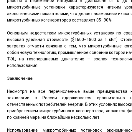
работы с переменной нагрузкой в диапазоне от 0 до 
микротурбинные установки характеризуются низким у
экологическими показателями, что делает возможным их исп
микротурбинных когенераторов составляет 85–90%.
Основным недостатком микротурбинных установок по сра
высокая удельная стоимость ($1600–1800 за 1 кВт). Стол
затратах отчасти связана с тем, что микротурбинные ко
собой новую технологию, промышленное освоение которой начал
ТЭЦ на газопоршневых двигателях — зрелая технолог
использования.
Заключение
Несмотря на все перечисленные выше преимущества ко
технологии в России сдерживается cравнительно н
отечественных потребителей энергии. В этих условиях высок
приобретением микротурбинного когенератора, являются ф
по крайней мере, на ближайшие несколько лет.
Использование микротурбинных установок экономиче