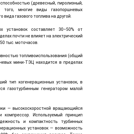
й способностью (древесный, пиролизный,
е того, многие виды газопоршневых
 вида газового топлива на другой.
ых установок составляет 30–50% от
делах почти не влияет на электрический
50 тыс. моточасов.
ивностью топливоиспользования (общий
невых мини-ТЭЦ находится в пределах
ий тип когенерационных установок, в
тся газотурбинным генератором малой
вки — высокоскоростной вращающийся
и компрессор. Используемый принцип
адежность и компактность турбинных
енерационных установок — возможность