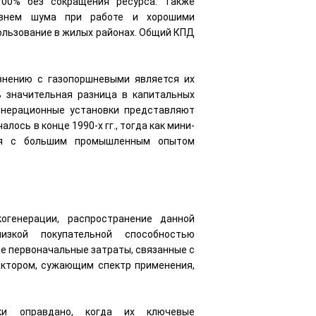
100% без сокращения ресурса. Также
ровнем шума при работе и хорошими
ользование в жилых районах. Общий КПД
внению с газопоршневыми является их
ь значительная разница в капитальных
генерационные установки представляют
ось в конце 1990-х гг., тогда как мини-
ия с большим промышленным опытом
генерации, распространение данной
изкой покупательной способностью
ие первоначальные затраты, связанные с
актором, сужающим спектр применения,
ски оправдано, когда их ключевые