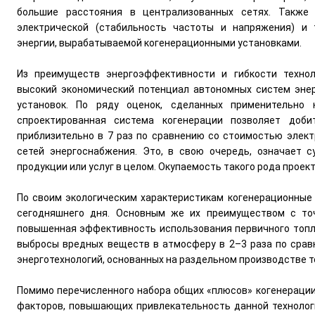
большие расстояния в централизованных сетях. Также
электрической (стабильность частоты и напряжения) и 
энергии, вырабатываемой когенерационными установками.
Из преимуществ энергоэффективности и гибкости технол
высокий экономический потенциал автономных систем эне
установок. По ряду оценок, сделанных применительно 
спроектированная система когенерации позволяет доб
приблизительно в 7 раз по сравнению со стоимостью элект
сетей энергоснабжения. Это, в свою очередь, означает 
продукции или услуг в целом. Окупаемость такого рода проект
По своим экологическим характеристикам когенерационные
сегодняшнего дня. Основным же их преимуществом с точ
повышенная эффективность использования первичного топли
выбросы вредных веществ в атмосферу в 2–3 раза по сра
энерготехнологий, основанных на раздельном производстве т
Помимо перечисленного набора общих «плюсов» когенерации
факторов, повышающих привлекательность данной технологи