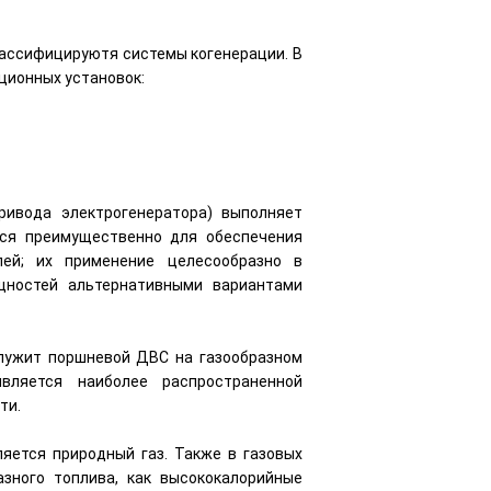
классифицируютя системы когенерации. В
ционных установок:
ривода электрогенератора) выполняет
ются преимущественно для обеспечения
лей; их применение целесообразно в
ностей альтернативными вариантами
лужит поршневой ДВС на газообразном
вляется наиболее распространенной
ти.
яется природный газ. Также в газовых
зного топлива, как высококалорийные