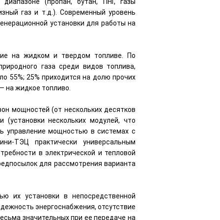
диапазоне (пропан, бутан, ПНГ, газы
зный газ и т.д.). Современный уровень
генерационной установки для работы на
ие на жидком и твердом топливе. По
природного газа среди видов топлива,
ло 55%; 25% приходится на долю прочих
 — на жидкое топливо.
зон мощностей (от нескольких десятков
и (установки нескольких модулей, что
ь управление мощностью в системах с
ини-ТЭЦ практически универсальным
требности в электрической и тепловой
редпосылок для рассмотрения варианта
ью их установки в непосредственной
надежность энергоснабжения, отсутствие
весьма значительных при ее передаче на