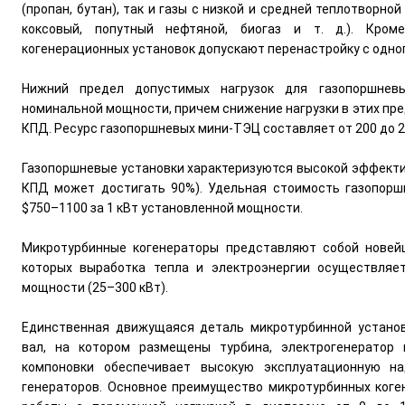
(пропан, бутан), так и газы с низкой и средней теплотворно
коксовый, попутный нефтяной, биогаз и т. д.). Кром
когенерационных установок допускают перенастройку с одного
Нижний предел допустимых нагрузок для газопоршнев
номинальной мощности, причем снижение нагрузки в этих пре
КПД. Ресурс газопоршневых мини-ТЭЦ составляет от 200 до 2
Газопоршневые установки характеризуются высокой эффект
КПД может достигать 90%). Удельная стоимость газопорш
$750–1100 за 1 кВт установленной мощности.
Микротурбинные когенераторы представляют собой новейш
которых выработка тепла и электроэнергии осуществляе
мощности (25–300 кВт).
Единственная движущаяся деталь микротурбинной устано
вал, на котором размещены турбина, электрогенератор 
компоновки обеспечивает высокую эксплуатационную н
генераторов. Основное преимущество микротурбинных ког