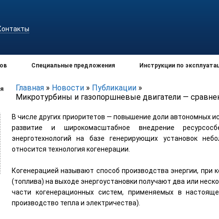
Контакты
ов
Специальные предложения
Инструкции по эксплуата
Главная
»
Новости
»
Публикации
»
я
Микротурбины и газопоршневые двигатели — сравн
В числе других приоритетов — повышение доли автономных и
развитие и широкомасштабное внедрение ресурсосб
энерготехнологий на базе генерирующих установок неб
относится технология когенерации.
Когенерацией называют способ производства энергии, при к
(топлива) на выходе энергоустановки получают два или неско
части когенерационных систем, применяемых в настояще
производство тепла и электричества).