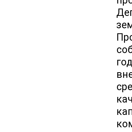
Де
зе
Пр
со
го
вн
ср
ка
ка
ком