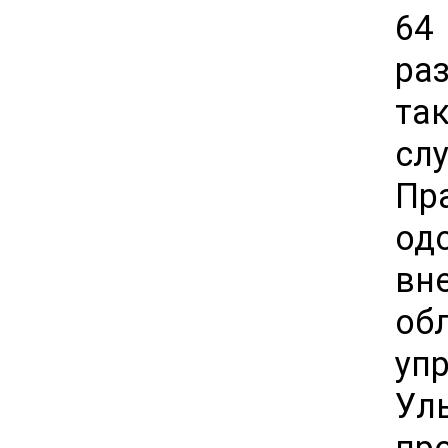
64
ра
та
сл
Пр
од
вн
об
уп
Ул
пр