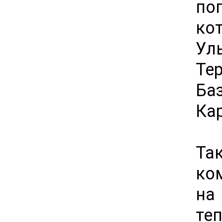
по
ко
Ул
Т
Ба
Ка
Та
ко
на
те