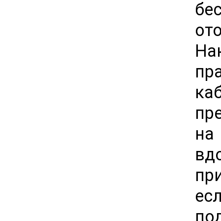
бе
от
На
пр
ка
пр
на
вд
пр
ес
по