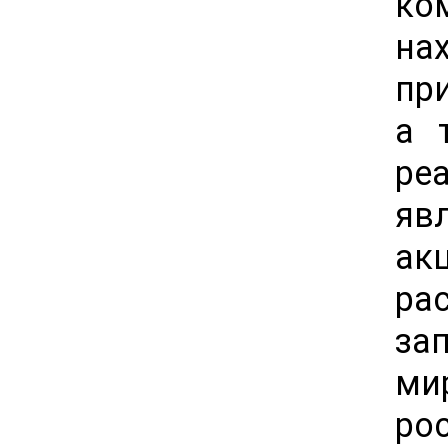
ко
на
при
а 
ре
яв
ак
ра
за
ми
ро