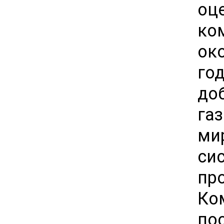
оц
ко
ок
го
до
га
ми
си
пр
Ко
по