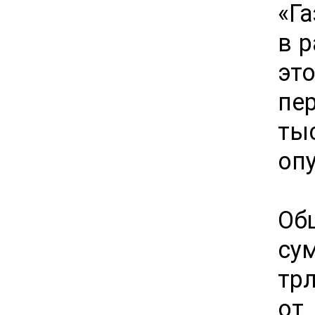
«Г
в р
эт
пе
ты
оп
Об
су
трл
от