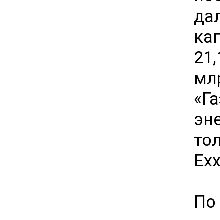
да
ка
21
мл
«Г
эн
то
Exx
По 