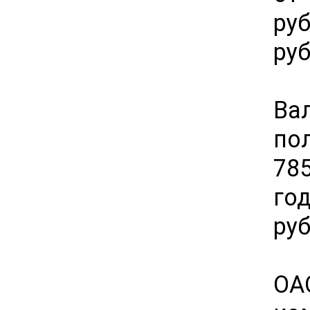
ру
руб
Ва
по
78
го
руб
ОА