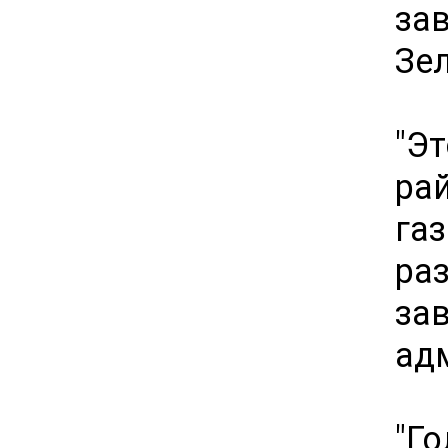
за
Зе
"Э
ра
га
ра
за
ад
"Г