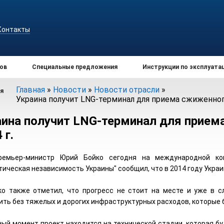
Контакты
ов
Специальные предложения
Инструкции по эксплуата
Главная
»
Новости
»
Новости отрасли
»
я
Украина получит LNG-терминал для приема сжиженного 
аина получит LNG-терминал для приема
 г.
ремьер-министр Юрий Бойко сегодня на международной ко
ическая независимость Украины" сообщил, что в 2014 году Украи
ко также отметил, что прогресс не стоит на месте и уже в 
ить без тяжелых и дорогих инфраструктурных расходов, которые 
ный момент проект находится на технической стадии, которая б