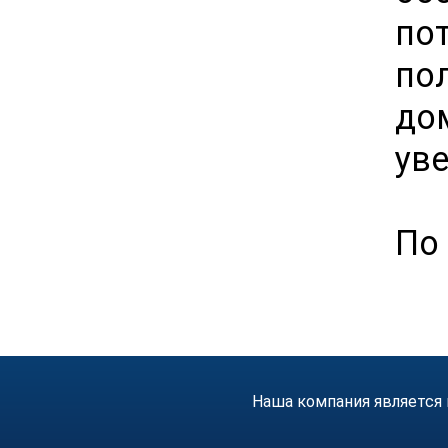
по
по
до
ув
По
Наша компания является 