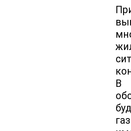
Пр
вы
мн
жи
си
ко
В 
об
б
га