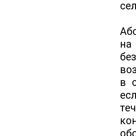
се
Або
на
бе
во
в 
ес
те
к
о