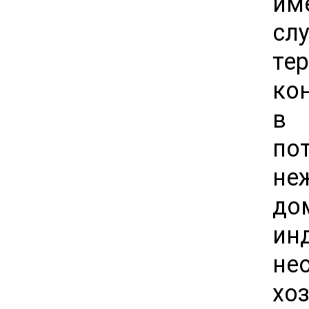
им
сл
те
ко
в 
по
не
д
ин
не
х