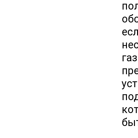
по
об
ес
не
га
п
ус
по
ко
бы