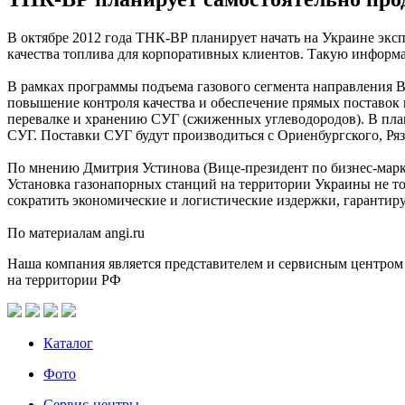
В октябре 2012 года ТНК-ВР планирует начать на Украине экс
качества топлива для корпоративных клиентов. Такую информ
В рамках программы подъема газового сегмента направления 
повышение контроля качества и обеспечение прямых поставок н
перевалке и хранению СУГ (сжиженных углеводородов). В пла
СУГ. Поставки СУГ будут производиться с Ориенбургского, Ря
По мнению Дмитрия Устинова (Вице-президент по бизнес-марке
Установка газонапорных станций на территории Украины не тол
сократить экономические и логистические издержки, гарантир
По материалам angi.ru
Наша компания является представителем и сервисным центром
на территории РФ
Каталог
Фото
Сервис-центры