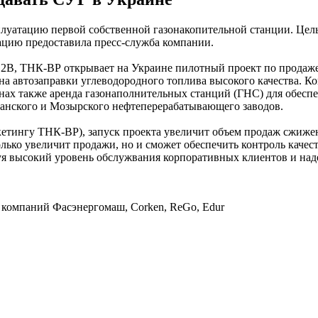
плуатацию первой собственной газонакопительной станции. Цель
ацию предоставила пресс-служба компании.
B2B, ТНК-ВР открывает на Украине пилотный проект по продаж
а автозаправки углеводородного топлива высокого качества. Ко
нах также аренда газонаполнительных станций (ГНС) для обес
занского и Мозырского нефтеперерабатывающего заводов.
тингу ТНК-ВР), запуск проекта увеличит объем продаж сжиженн
ько увеличит продажи, но и сможет обеспечить контроль качест
уя высокий уровень обслужвания корпоративных клиентов и над
 компаний Фасэнергомаш, Corken, ReGo, Edur