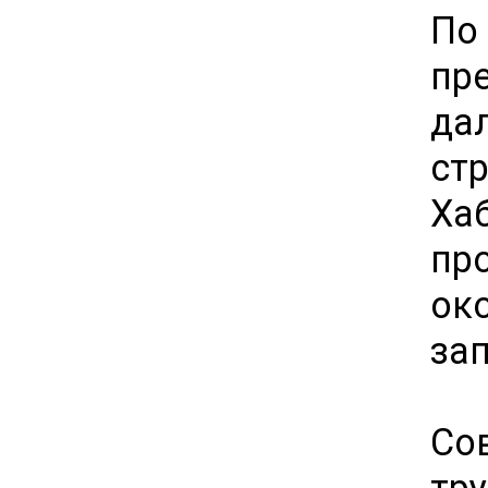
По
пр
да
ст
Ха
пр
ок
за
Со
тр