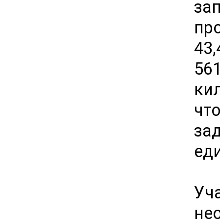
за
пр
43
56
ки
чт
за
ед
Уч
не