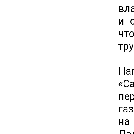
вл
и 
чт
тр
На
«С
пе
га
на
Да