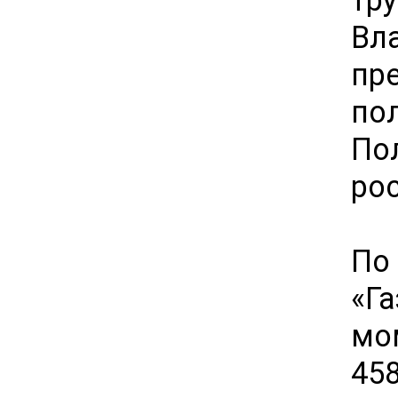
Вл
пр
по
По
рос
По
«Г
мо
45