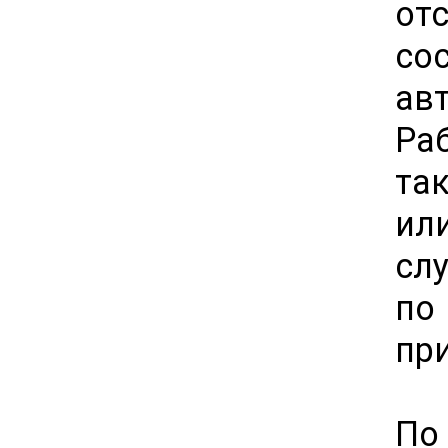
от
со
ав
Ра
та
ил
сл
по
пр
По 