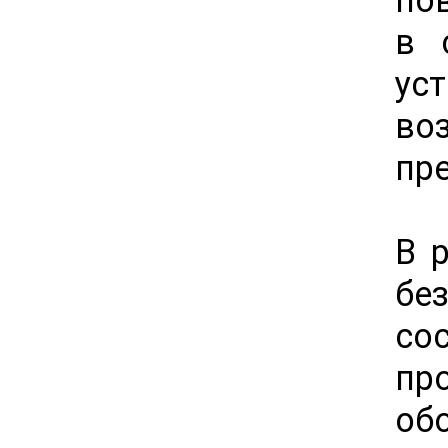
в 
ус
во
пр
В 
бе
со
пр
об