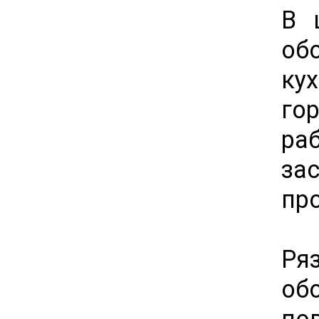
В 
об
ку
го
ра
за
пр
Ря
об
по