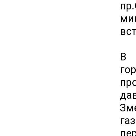
пр
ми
вс
В 
го
пр
да
З
га
пе