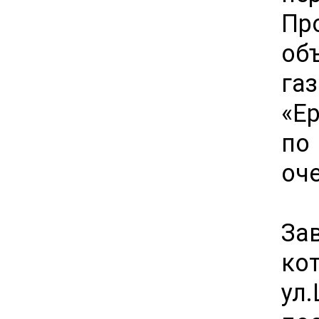
Пр
об
га
«Е
по
оч
За
ко
ул