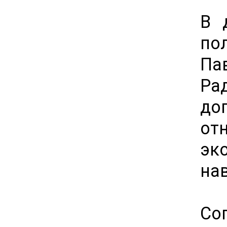
В 
по
Па
Ра
до
от
эк
на
Со