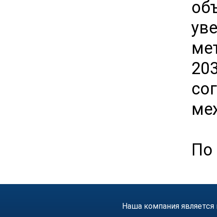
об
ув
ме
20
с
ме
По 
Наша компания является 