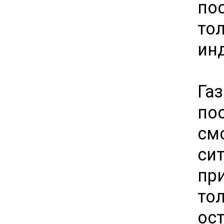
по
то
ин
Га
по
см
си
пр
то
ос