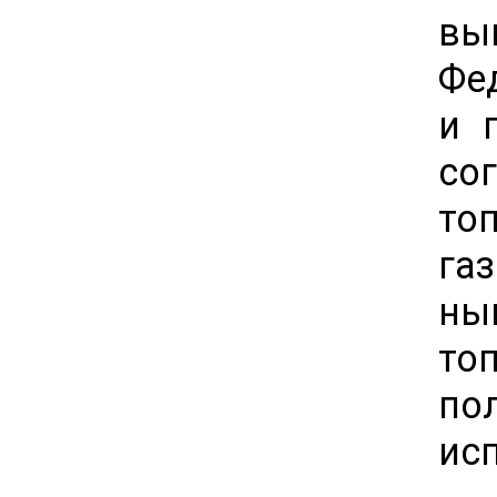
вы
Фе
и 
со
то
га
ны
то
по
исп