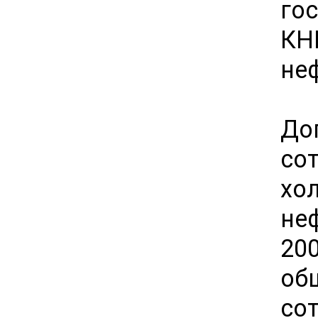
го
К
не
До
со
хо
не
20
о
со