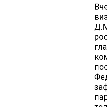
Вч
ви
Д.
ро
гл
ко
по
Фе
за
па
топ