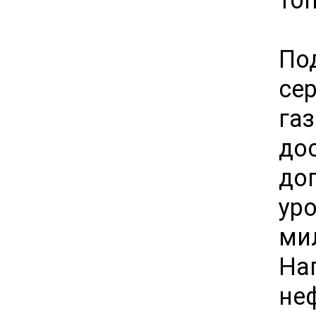
По
се
га
до
до
ур
ми
На
не