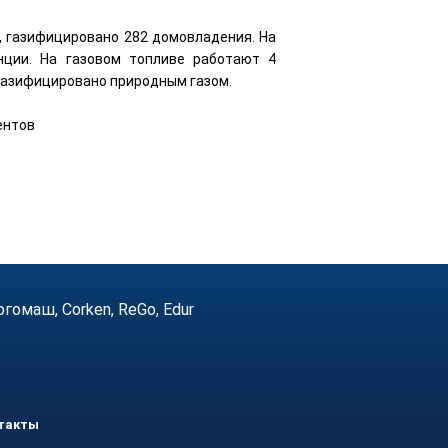
, газифицировано 282 домовладения. На
нции. На газовом топливе работают 4
газифицировано природным газом.
ентов
маш, Corken, ReGo, Edur
такты