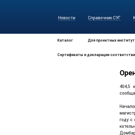
Новости
Справочник СУГ
Каталог
Для проектных институт
Сертификаты и декларации соответстви
Оре
404,5 
сообща
Начало
магист
году с
котель
Домбар