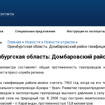
Контакты
ов
Специальные предложения
Инструкции по эксплуата
Главная
»
Новости
»
Новости отрасли
»
я
Оренбургская область: Домбаровский район газифиц
нбургская область: Домбаровский рай
километра составляет общая протяженность газопроводов н
ют в пресс-службе региона.
м газификации района можно считать 1963 год, когда на его т
рального газопровода «Бухара – Урал». Развитие газораспредели
 вводом в эксплуатацию газопровода высокого давления к сел
ной села на природный газ. В 2008 году построен межпоселко
овский – п. Караганда», протяженностью 13,8 километров.