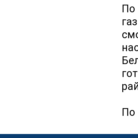
По
га
см
на
Бе
го
рай
По 