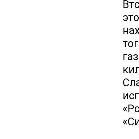
Вт
эт
на
то
га
ки
Сл
ис
«Р
«С