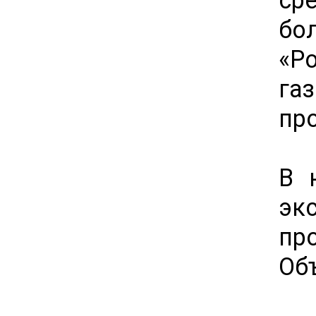
бо
«Р
га
пр
В 
эк
пр
Об