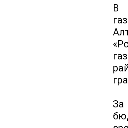
В 
га
Ал
«Р
га
ра
гр
За
бю
ср