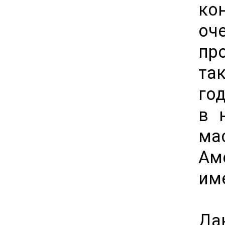
ко
оч
пр
та
го
в 
ма
Ам
име
Да