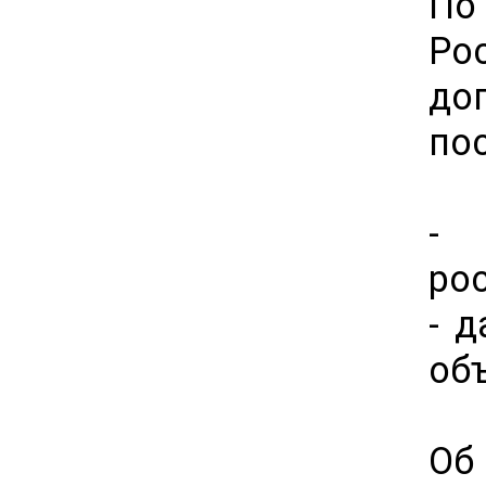
По
Ро
до
пос
- 
ро
- 
об
Об