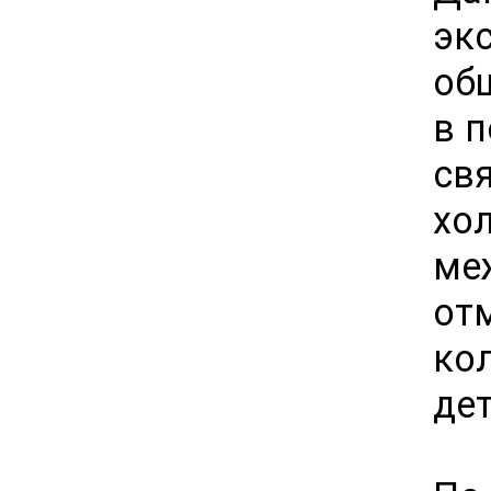
эк
об
в п
св
хо
ме
от
ко
де