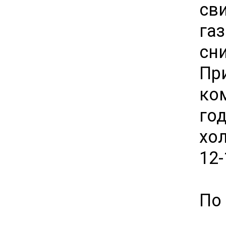
сви
га
сн
Пр
ко
го
хо
12
По 