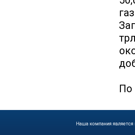
га
За
тр
ок
до
По 
Наша компания является 