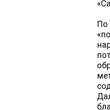
«С
По
«п
на
по
об
ме
со
Д
бл