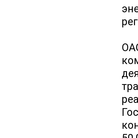
эн
рег
ОА
ко
де
тр
ре
Го
ко
50