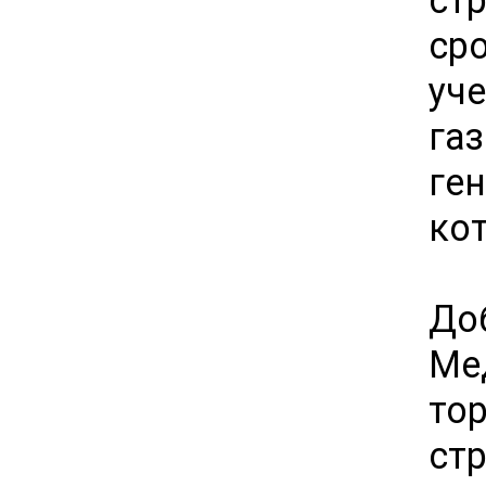
сро
у
га
ге
ко
До
Ме
то
ст