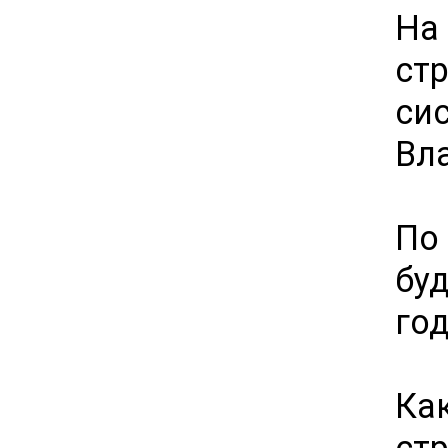
На
ст
си
Вл
По
бу
год
Ка
ст