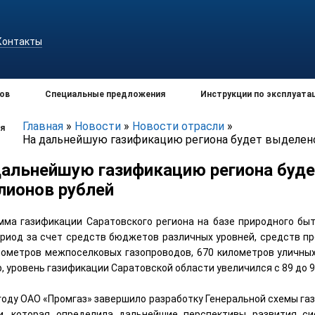
Контакты
ов
Специальные предложения
Инструкции по эксплуата
Главная
»
Новости
»
Новости отрасли
»
я
На дальнейшую газификацию региона будет выделено
дальнейшую газификацию региона буд
лионов рублей
мма газификации Саратовского региона на базе природного быто
ериод за счет средств бюджетов различных уровней, средств п
лометров межпоселковых газопроводов, 670 километров уличных
, уровень газификации Саратовской области увеличился с 89 до 
 году ОАО «Промгаз» завершило разработку Генеральной схемы г
и, которая определила дальнейшие перспективы развития си