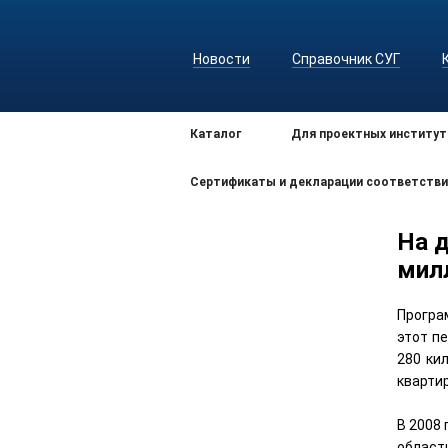
Новости
Справочник СУГ
Каталог
Для проектных институт
Сертификаты и декларации соответстви
На 
мил
Програ
этот п
280 ки
квартир
В 2008
област