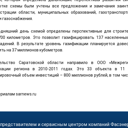
отке схемы были учтены все предложения и замечания заин
страции области, муниципальных образований, газотранспор
и газоснабжения.
одняшний день схемой определены перспективные для строит
700 километров. Это позволит газифицировать 137 населенных
адений. В результате уровень газификации планируется дове
ить на 37 миллионов кубометров.
тельство Саратовской области направило в ООО «Межрег
кации региона в 2010-2011 годах. Это 33 объекта в 11 
ировочный объем инвестиций – 800 миллионов рублей, в том чис
ериалам sarnews.ru
 представителем и сервисным центром компаний Фасэнерго