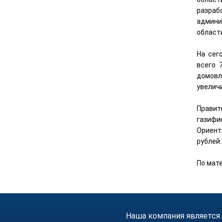
разраб
админи
област
На сег
всего 
домовл
увелич
Прави
газифи
Ориент
рублей.
По мат
Наша компания является