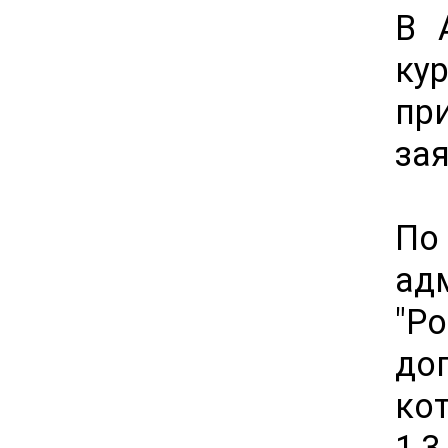
В 
ку
пр
за
По
а
"Р
до
ко
1,3