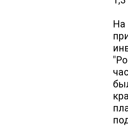
На
пр
ин
"Р
ча
бы
кр
пл
под