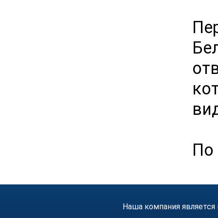
Пе
Бел
от
кот
ви
По 
Наша компания является 