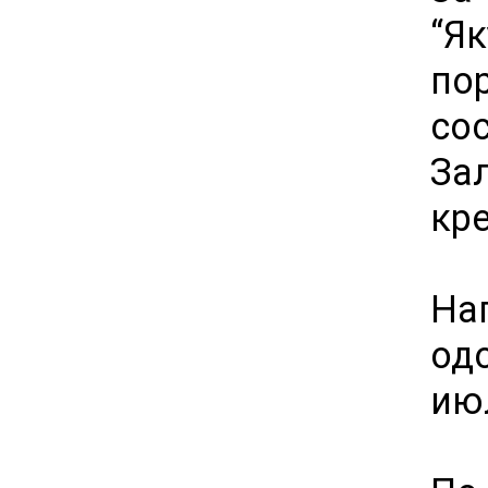
“Я
по
со
За
кр
На
од
ию