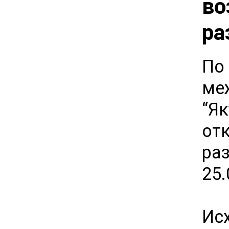
во
ра
По
ме
“Я
от
ра
25.
Ис