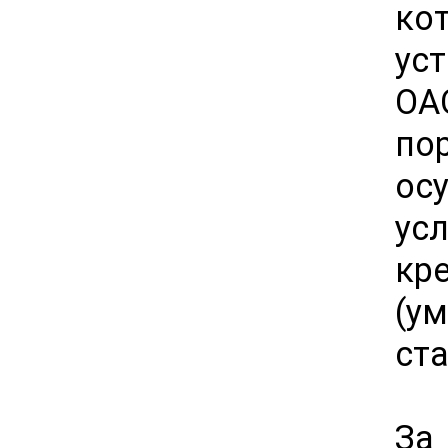
ко
ус
ОА
по
ос
ус
кр
(у
ста
За