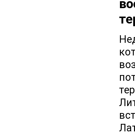
во
те
Не
ко
в
по
те
Ли
вс
Ла