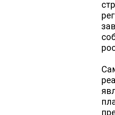
ст
ре
за
со
ро
Са
ре
яв
пла
пр