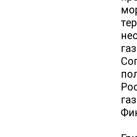
мо
те
не
га
Со
по
Ро
га
Фи