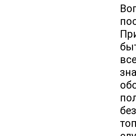
Во
по
Пр
бы
вс
зн
об
по
бе
то
сл