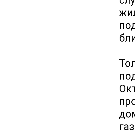
жи
по
бли
То
по
Ок
пр
д
га