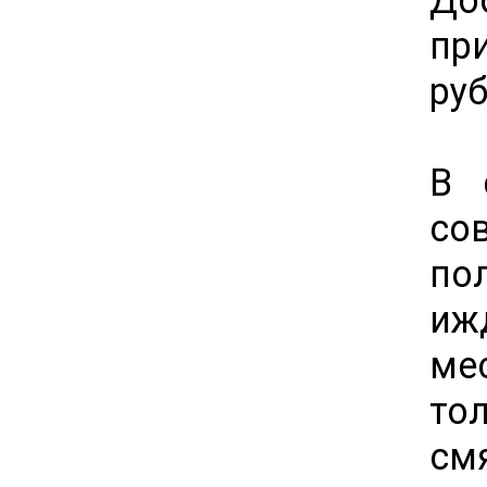
пр
руб
В 
со
по
иж
ме
то
см