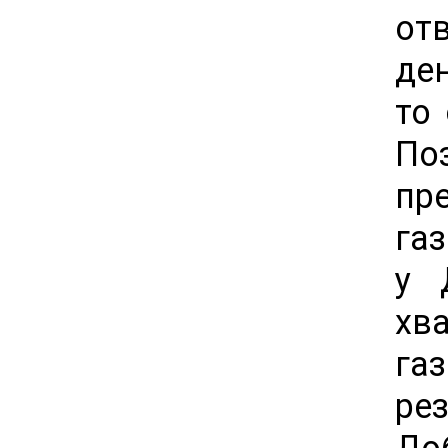
от
де
то
По
пре
га
у 
хв
га
ре
До