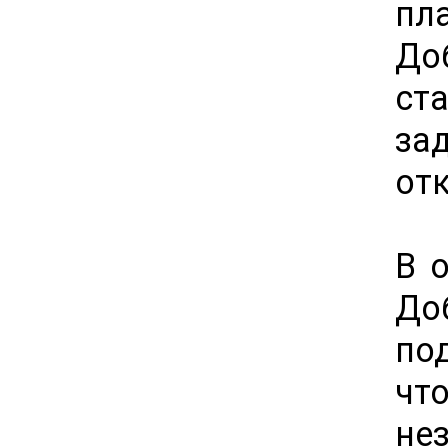
пл
До
ст
за
от
В 
До
по
чт
не