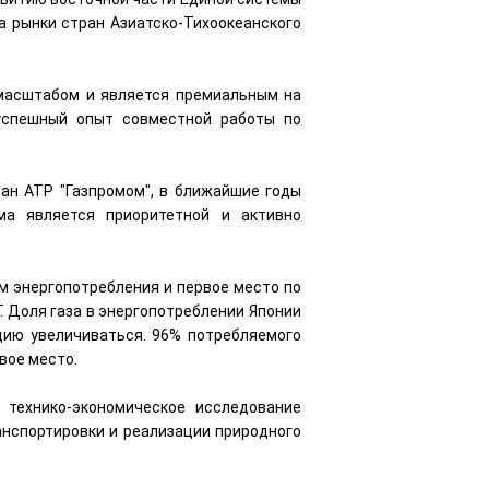
а рынки стран Азиатско-Тихоокеанского
 масштабом и является премиальным на
 успешный опыт совместной работы по
ан АТР "Газпромом", в ближайшие годы
ма является приоритетной и активно
м энергопотребления и первое место по
Г. Доля газа в энергопотреблении Японии
цию увеличиваться. 96% потребляемого
рвое место.
 технико-экономическое исследование
анспортировки и реализации природного