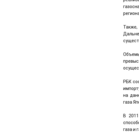
газосн
региона
Также,
Дальне
сущест
Объемы
превыс
осущес
РБК со
импорту
на дан
газа Яп
В 2011
способ
газа и 