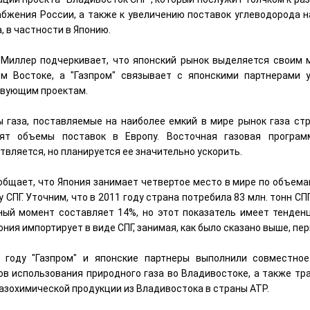
абжения России, а также к увеличению поставок углеводорода н
, в частности в Японию.
 Миллер подчеркивает, что японский рынок выделяется своим
м Востоке, а "Газпром" связывает с японскими партнерами
вующим проектам.
 газа, поставляемые на наиболее емкий в мире рынок газа стр
ят объемы поставок в Европу. Восточная газовая програм
твляется, но планируется ее значительно ускорить.
общает, что Япония занимает четвертое место в мире по объема
 СПГ. Уточним, что в 2011 году страна потребила 83 млн. тонн СП
ный момент составляет 14%, но этот показатель имеет тенден
ония импортирует в виде СПГ, занимая, как было сказано выше, пе
 году "Газпром" и японские партнеры выполнили совместное
ов использования природного газа во Владивостоке, а также тр
газохимической продукции из Владивостока в страны АТР.