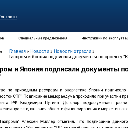
Контакты
ов
Специальные предложения
Инструкции по эксплуата
Главная
»
Новости
»
Новости отрасли
»
я
Газпром и Япония подписали документы по проекту "
пром и Япония подписали документы по
"
тво по природным ресурсам и энергетике Японии подписало 
восток СПГ". Подписание меморандума проходило при участии пр
ента РФ Владимира Путина. Договор подразумевает разви
жении проекта, включая области финансирования и маркетинга га
"Газпрома" Алексей Миллер отметил, что подписание данног
ации проекта "Владивосток СПГ", который послужит толчком к р