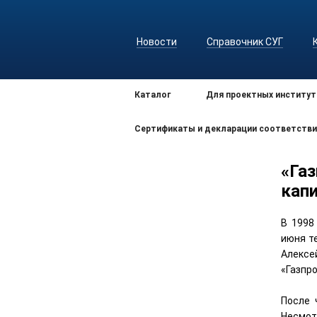
Новости
Справочник СУГ
Каталог
Для проектных институт
Сертификаты и декларации соответстви
«Га
кап
В 1998
июня те
Алексе
«Газпр
После 
Несмот