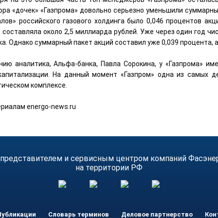
ора «дочек» «Газпрома» довольно серьезно уменьшили суммарный
алов» российского газового холдинга было 0,046 процентов акц
 составляла около 2,5 миллиарда рублей. Уже через один год чи
а. Однако суммарный пакет акций составил уже 0,039 процента, а
нию аналитика, Альфа-банка, Павла Сорокина, у «Газпрома» им
капитализации. На данный момент «Газпром» одна из самых д
тическом комплексе.
ериалам energo-news.ru
 представителем и сервисным центром компаний Фасэнерго
на территории РФ
Публикации
Словарь терминов
Деловое партнерство
Кон