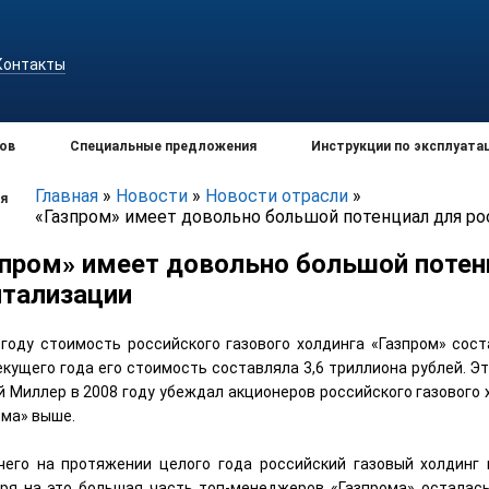
Контакты
ов
Специальные предложения
Инструкции по эксплуата
Главная
»
Новости
»
Новости отрасли
»
я
«Газпром» имеет довольно большой потенциал для ро
зпром» имеет довольно большой потен
итализации
 году стоимость российского газового холдинга «Газпром» сост
кущего года его стоимость составляла 3,6 триллиона рублей. Эт
й Миллер в 2008 году убеждал акционеров российского газового 
ома» выше.
чего на протяжении целого года российский газовый холдинг
ря на это большая часть топ-менеджеров «Газпрома» осталась