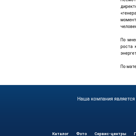
директ
«генер
момент
человек
По мне
роста 
энерге
По мат
Наша компания является
Каталог
Фото
Сервис-центры