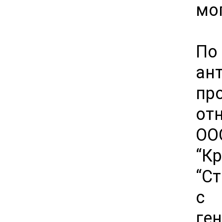
мо
П
ан
пр
от
О
“
“Ст
с 
ге