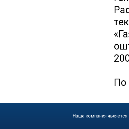
Ра
те
«Г
ош
200
По 
Наша компания является 