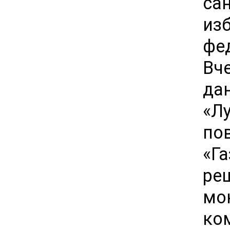
са
из
фе
Вч
да
«Л
по
«Г
ре
мо
ко