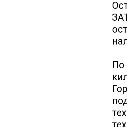
Ос
ЗА
ос
на
По
кил
Гор
по
те
те