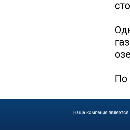
сто
Од
га
оз
По 
Наша компания является 