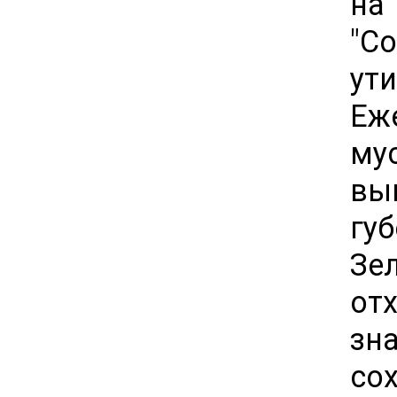
на
"С
ут
Еж
му
вы
гу
Зе
от
зн
со