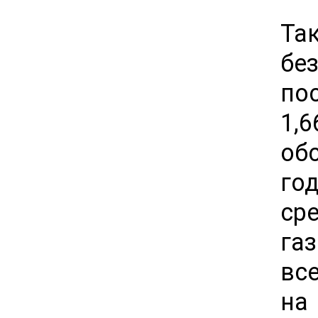
Та
бе
по
1,
об
го
ср
га
все
н