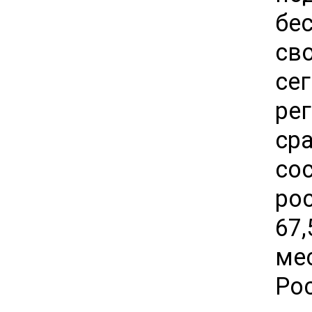
бе
св
се
ре
ср
со
ро
67
ме
Рос