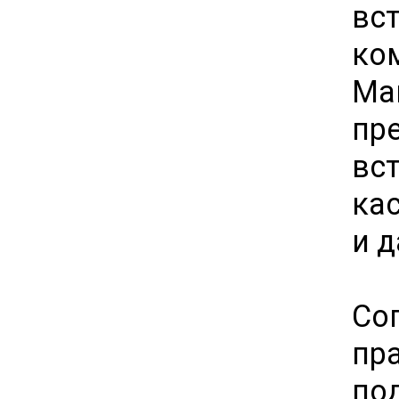
вс
ко
М
пр
вс
ка
и 
Со
пр
по