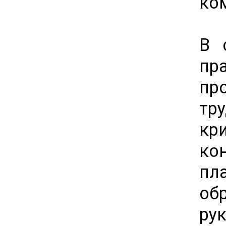
ко
В 
пр
пр
тр
кр
кон
пл
о
ру