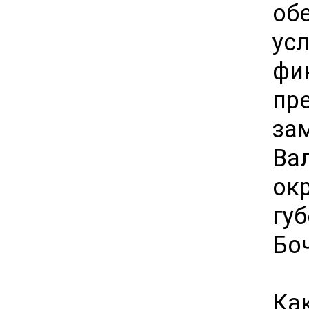
об
ус
фи
пр
за
Ва
ок
гу
Бо
Ка