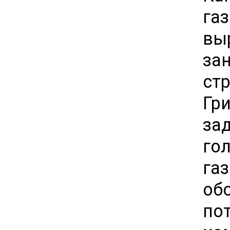
га
вы
за
ст
Гр
за
го
га
об
по