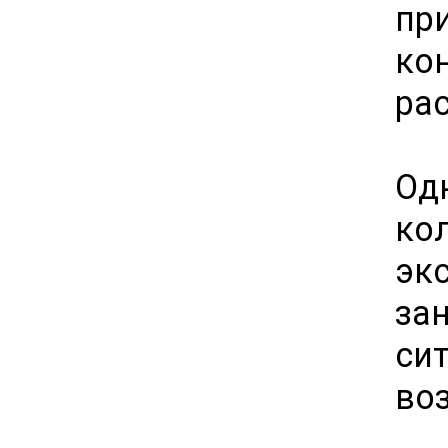
пр
ко
ра
Од
ко
эк
за
си
во