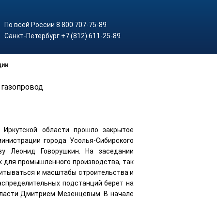
По всей России 8 800 707-75-89
Санкт-Петербург +7 (812) 611-25-89
ции
 газопровод
и Иркутской области прошло закрытое
министрации города Усолья-Сибирского
ву Леонид Говорушкин. На заседании
к для промышленного производства, так
читываться и масштабы строительства и
распределительных подстанций берет на
бласти Дмитрием Мезенцевым. В начале
.