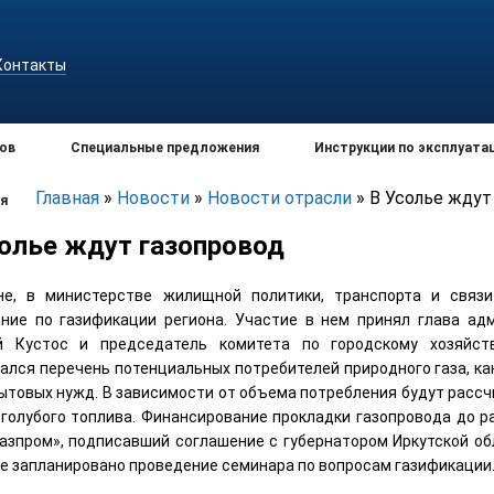
Контакты
ов
Специальные предложения
Инструкции по эксплуата
Главная
»
Новости
»
Новости отрасли
»
В Усолье ждут
я
солье ждут газопровод
не, в министерстве жилищной политики, транспорта и связ
ние по газификации региона. Участие в нем принял глава ад
й Кустос и председатель комитета по городскому хозяйст
ался перечень потенциальных потребителей природного газа, ка
бытовых нужд. В зависимости от объема потребления будут расс
 голубого топлива. Финансирование прокладки газопровода до 
Газпром», подписавший соглашение с губернатором Иркутской о
е запланировано проведение семинара по вопросам газификации