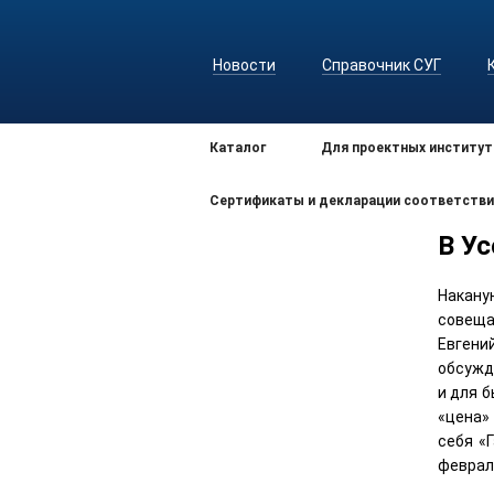
Новости
Справочник СУГ
Каталог
Для проектных институт
Сертификаты и декларации соответстви
В У
Накану
совеща
Евгени
обсужд
и для 
«цена»
себя «
феврал