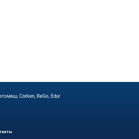
маш, Corken, ReGo, Edur
такты