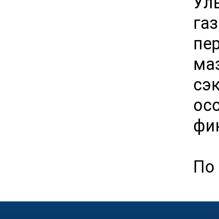
Ул
га
пе
ма
сэ
ос
фи
По 