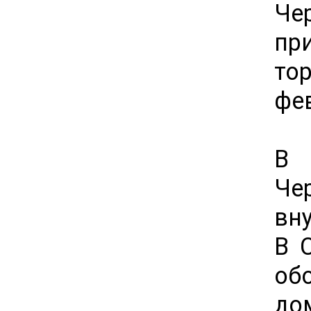
Че
пр
то
фе
В 
Че
вн
В 
об
до