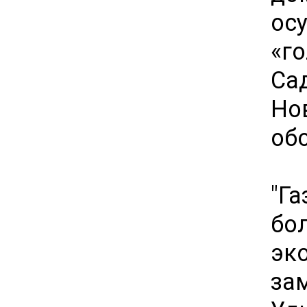
ос
«го
Са
Но
об
"Г
бо
эк
за