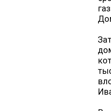
га
До
За
до
ко
ты
вл
Ив