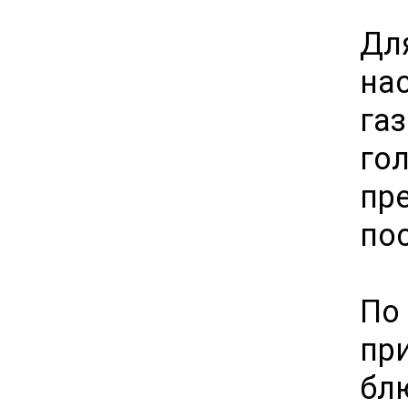
Дл
на
га
го
пр
по
По 
пр
бл