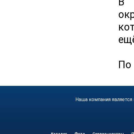
В 
ок
ко
ещё
По 
Наша компания является 
Каталог
Фото
Сервис-центры
П