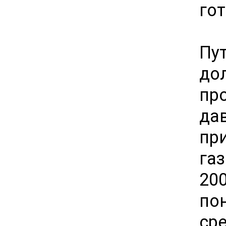
гот
Пу
до
пр
да
пр
га
20
по
ср