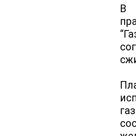
В 
пр
“Г
со
сж
Пл
ис
га
со
же