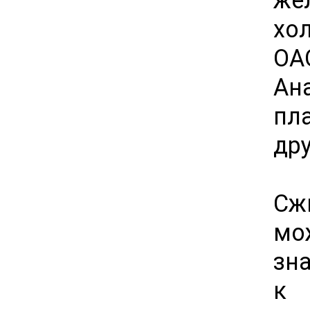
хо
ОА
Ан
пл
дру
Сж
мо
зн
к 