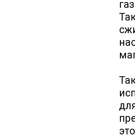
га
Та
сж
на
ма
Та
ис
дл
пр
эт