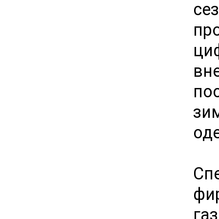
сез
пр
ци
вн
по
зи
од
Сп
фи
га