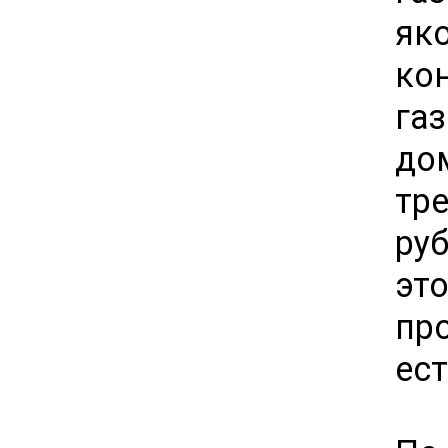
як
ко
га
до
тр
ру
эт
пр
ест