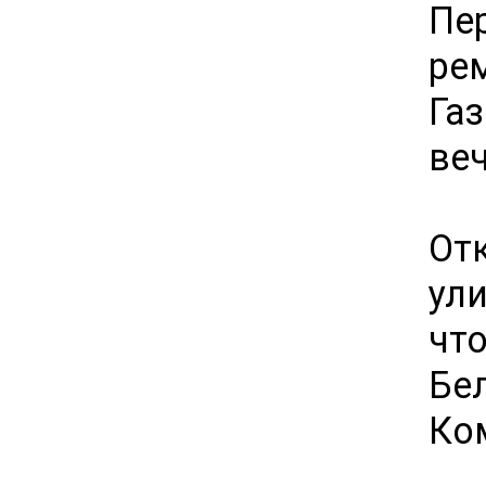
Пе
ре
Га
ве
От
ул
чт
Бе
Ко