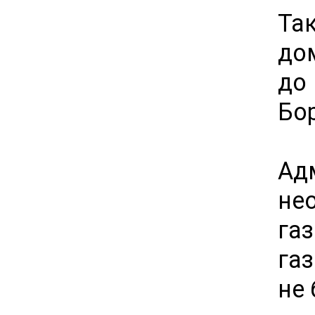
Та
до
до
Бо
Ад
не
га
га
не 