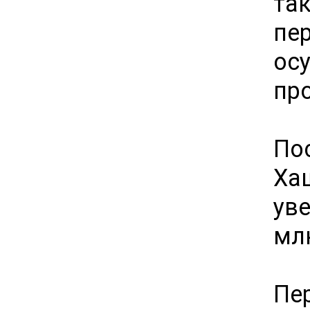
та
пе
ос
пр
П
Ха
уве
млн
Пе