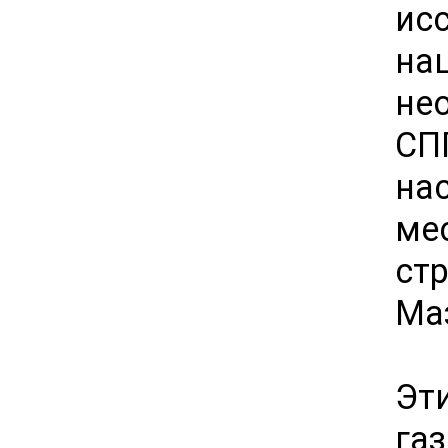
ис
на
не
СП
на
ме
ст
Ма
Эт
га