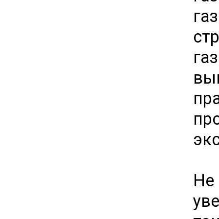
га
ст
га
вы
пр
пр
эк
Не
ув