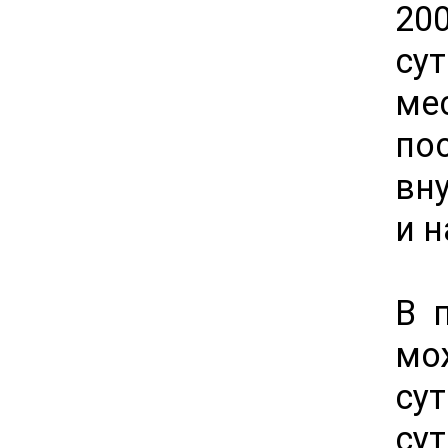
20
су
ме
по
вн
и 
В 
мо
су
сут