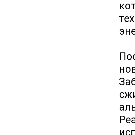
ко
те
эне
По
но
За
сж
ал
Ре
ис