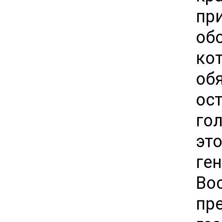
пр
об
ко
об
ос
го
эт
ге
Во
пр