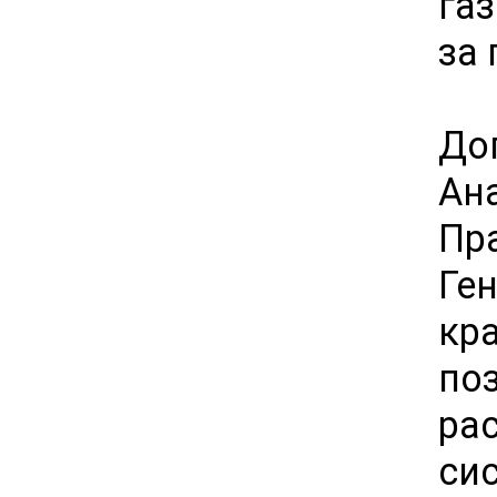
га
за
До
Ан
Пр
Ге
кр
по
ра
си