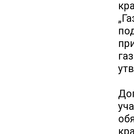
кр
„Г
по
пр
га
ут
До
уч
об
кр