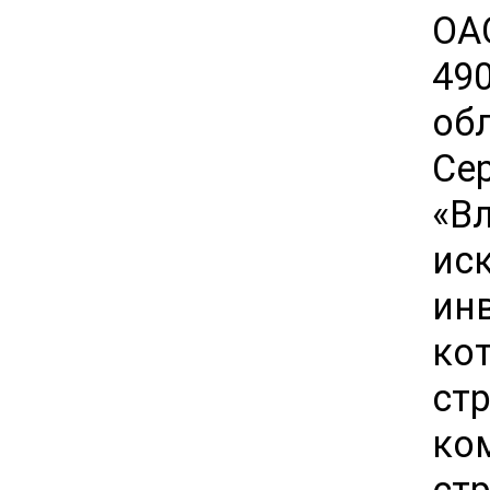
ОА
49
об
Се
«Вл
ис
ин
ко
ст
ко
ст