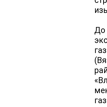
из
До
эк
г
(В
р
«В
мен
га