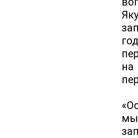
во
Я
за
го
пе
на
пе
«Ос
мы
за