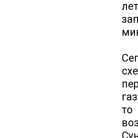
лет
за
ми
Се
сх
пе
га
то
во
Су