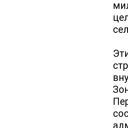
ми
це
сел
Эт
с
вн
Зо
Пе
со
ад