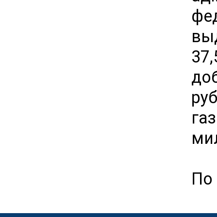
фе
вы
37
до
ру
га
ми
По 