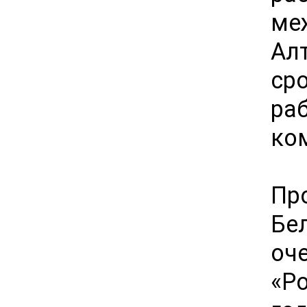
ме
Ал
ср
ра
ко
Пр
Бе
оч
«Р