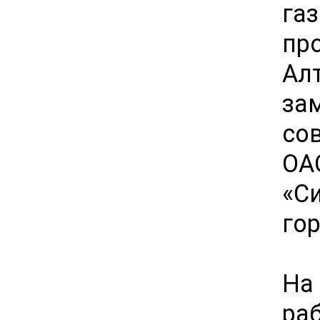
га
пр
Ал
за
со
О
«С
го
На
ра