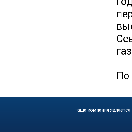
год
пе
вы
Се
газ
По 
Наша компания является 