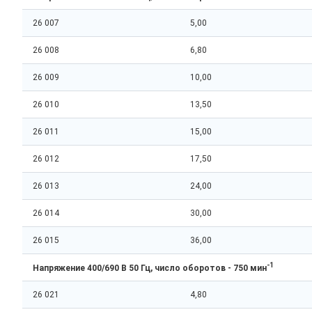
26 007
5,00
26 008
6,80
26 009
10,00
26 010
13,50
26 011
15,00
26 012
17,50
26 013
24,00
26 014
30,00
26 015
36,00
-1
Напряжение 400/690 В 50 Гц, число оборотов - 750 мин
26 021
4,80