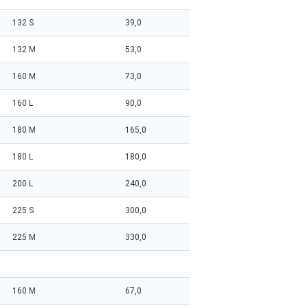
132 S
39,0
132 M
53,0
160 M
73,0
160 L
90,0
180 M
165,0
180 L
180,0
200 L
240,0
225 S
300,0
225 M
330,0
160 M
67,0