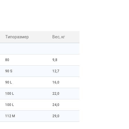
Типоразмер
Вес, кг
80
9,8
90 S
12,7
90 L
16,0
100 L
22,0
100 L
24,0
112 M
29,0