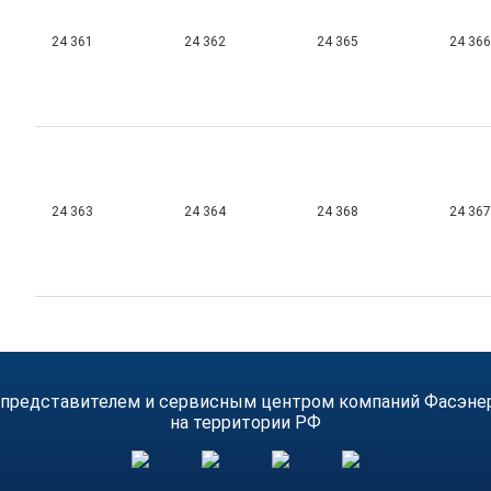
24 361
24 362
24 365
24 366
24 363
24 364
24 368
24 367
 представителем и сервисным центром компаний Фасэнерго
на территории РФ