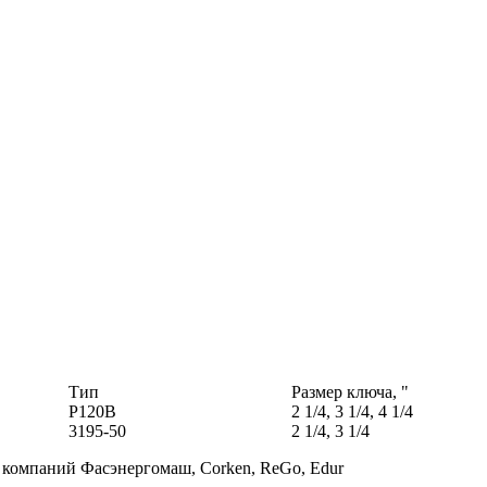
Тип
Размер ключа, "
Р120В
2 1/4, 3 1/4, 4 1/4
3195-50
2 1/4, 3 1/4
 компаний Фасэнергомаш, Corken, ReGo, Edur