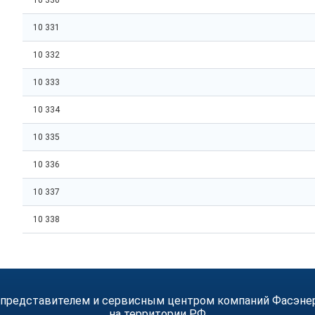
10 330
10 331
10 332
10 333
10 334
10 335
10 336
10 337
10 338
 представителем и сервисным центром компаний Фасэнерго
на территории РФ