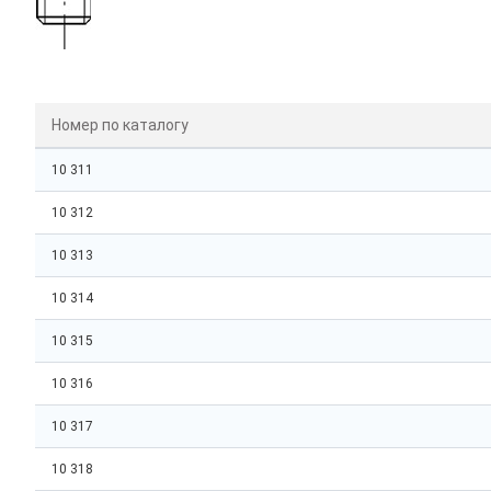
Номер по каталогу
10 311
10 312
10 313
10 314
10 315
10 316
10 317
10 318