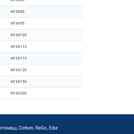
M16X80
M16X85
M16X95
M16X100
M16X110
M16X115
M16X120
M16X150
M16X200
маш, Corken, ReGo, Edur