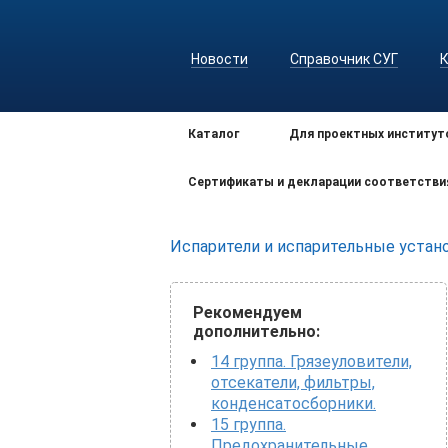
Новости
Справочник СУГ
Каталог
Для проектных институт
Сертификаты и декларации соответстви
Испарители и испарительные устан
Рекомендуем
дополнительно:
14 группа. Грязеуловители,
отсекатели, фильтры,
конденсатосборники.
15 группа.
Предохранительные