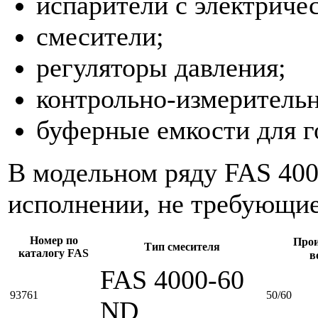
испарители с электриче
смесители;
регуляторы давления;
контрольно-измеритель
буферные емкости для г
В модельном ряду FAS 400
исполнении, не требующие
Номер по
Прои
Тип смесителя
каталогу FAS
в
FAS 4000-60
93761
50/60
ND